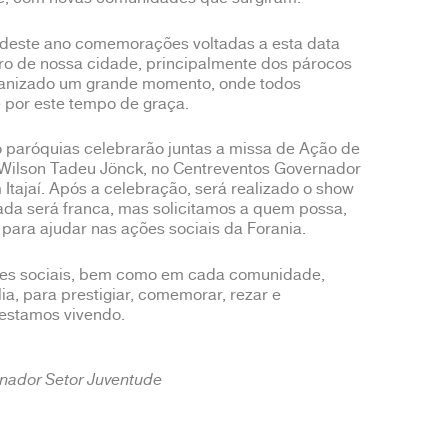
 deste ano comemorações voltadas a esta data
lero de nossa cidade, principalmente dos párocos
rganizado um grande momento, onde todos
por este tempo de graça.
ro paróquias celebrarão juntas a missa de Ação de
 Wilson Tadeu Jönck, no Centreventos Governador
 Itajaí. Após a celebração, será realizado o show
rada será franca, mas solicitamos a quem possa,
 para ajudar nas ações sociais da Forania.
redes sociais, bem como em cada comunidade,
lia, para prestigiar, comemorar, rezar e
 estamos vivendo.
enador Setor Juventude