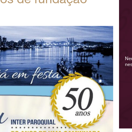
Ne
nes