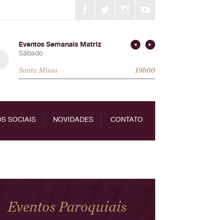
Eventos Semanais Matriz
Sábado
Domingo
Santa Missa
Santa Missa
08h00
19h00
S SOCIAIS
NOVIDADES
CONTATO
Eventos Paroquiais