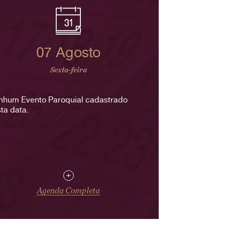
07 Agosto
Sexta-feira
nhum Evento Paroquial cadastrado
ta data.
+
Agenda Completa