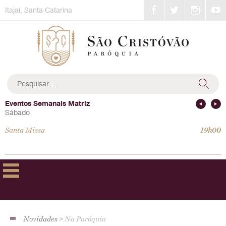
Skip
Itajaí, Santa Catarina
to
content
Pesquisar
por:
Eventos Semanais Matriz
Sábado
Santa Missa
19h00
Novidades
Na Paróquia