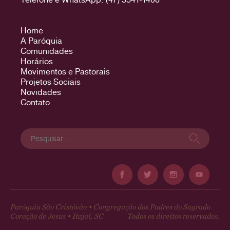
Home
A Paróquia
Comunidades
Horários
Movimentos e Pastorais
Projetos Sociais
Novidades
Contato
Pesquisar
por:
Paróquia São Cristóvão • Congregação dos Padres do Sagrado
Coração de Jesus • Itajaí, SC
Todos os direitos reservados.