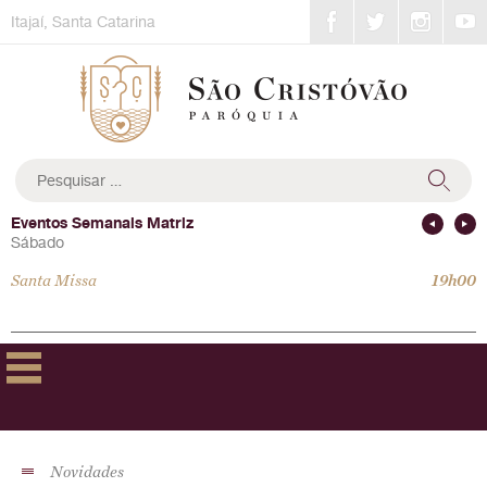
Skip
Itajaí, Santa Catarina
to
content
Pesquisar
por:
Eventos Semanais Matriz
Sábado
Santa Missa
19h00
Novidades