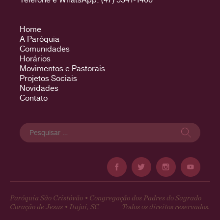
Home
A Paróquia
Comunidades
Horários
Movimentos e Pastorais
Projetos Sociais
Novidades
Contato
Pesquisar
por:
Paróquia São Cristóvão • Congregação dos Padres do Sagrado
Coração de Jesus • Itajaí, SC
Todos os direitos reservados.