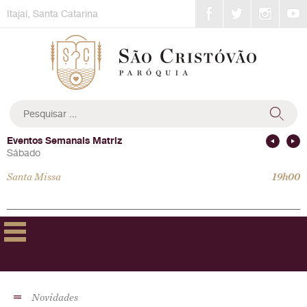
Skip
Itajaí, Santa Catarina
to
content
Pesquisar
por:
Eventos Semanais Matriz
Sábado
Santa Missa
19h00
Novidades