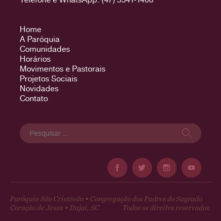
Home
A Paróquia
Comunidades
Horários
Movimentos e Pastorais
Projetos Sociais
Novidades
Contato
Pesquisar
por:
Paróquia São Cristóvão • Congregação dos Padres do Sagrado
Coração de Jesus • Itajaí, SC
Todos os direitos reservados.