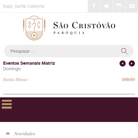
Skip
Itajaí, Santa Catarina
to
content
Pesquisar
por:
Eventos Semanais Matriz
Domingo
Santa Missa
08h00
Novidades