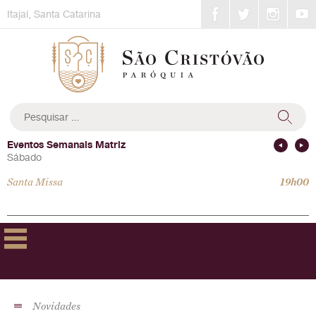
Skip
Itajaí, Santa Catarina
to
content
Pesquisar
por:
Eventos Semanais Matriz
Sábado
Santa Missa
19h00
Novidades