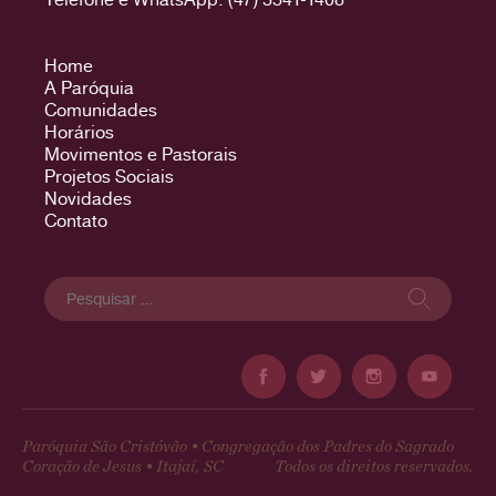
Home
A Paróquia
Comunidades
Horários
Movimentos e Pastorais
Projetos Sociais
Novidades
Contato
Pesquisar
por:
Paróquia São Cristóvão • Congregação dos Padres do Sagrado
Coração de Jesus • Itajaí, SC
Todos os direitos reservados.