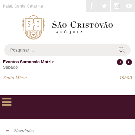
Skip
Itajaí, Santa Catarina
to
content
Pesquisar
por:
Eventos Semanais Matriz
Sábado
Santa Missa
19h00
Novidades