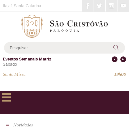
Skip
Itajaí, Santa Catarina
to
content
Pesquisar
por:
Eventos Semanais Matriz
Sábado
Santa Missa
19h00
Novidades