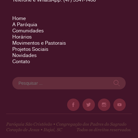
Home
A Paróquia
Comunidades
Horários
Movimentos e Pastorais
Projetos Sociais
Novidades
Contato
Pesquisar
por:
Paróquia São Cristóvão • Congregação dos Padres do Sagrado
Coração de Jesus • Itajaí, SC
Todos os direitos reservados.