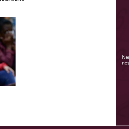
Ne
nes