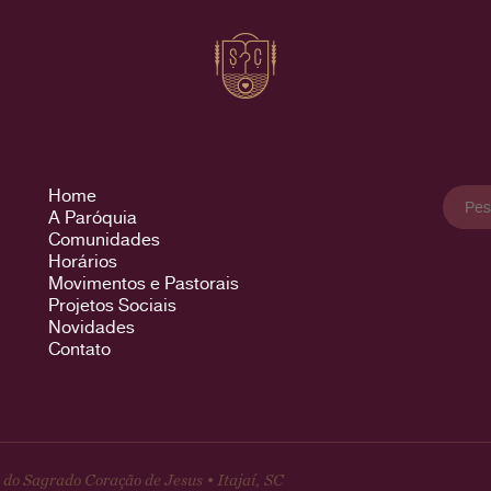
Pesqu
Home
por:
A Paróquia
Comunidades
Horários
Movimentos e Pastorais
Projetos Sociais
Novidades
Contato
do Sagrado Coração de Jesus • Itajaí, SC