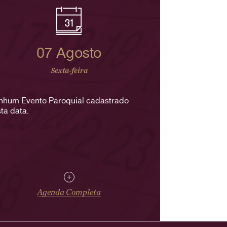
07 Agosto
Sexta-feira
nhum Evento Paroquial cadastrado
ta data.
+
Agenda Completa