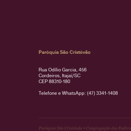
Paróquia São Cristóvão
Rua Odílio Garcia, 456
Cordeiros, Itajaí/SC
CEP 88310-180
Telefone e WhatsApp: (47) 3341-1408
Paróquia São Cristóvão • Congregação dos Padres 