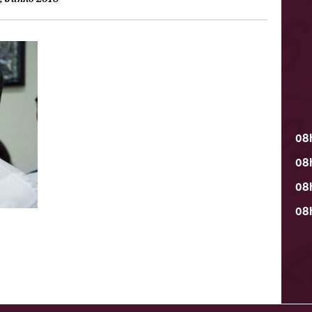
08
08
08
08