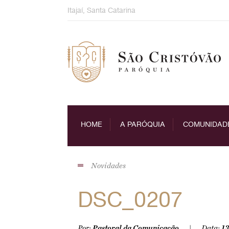
Skip
Itajaí, Santa Catarina
to
content
HOME
A PARÓQUIA
COMUNIDAD
Novidades
DSC_0207
Por:
Pastoral da Comunicação
Data:
13