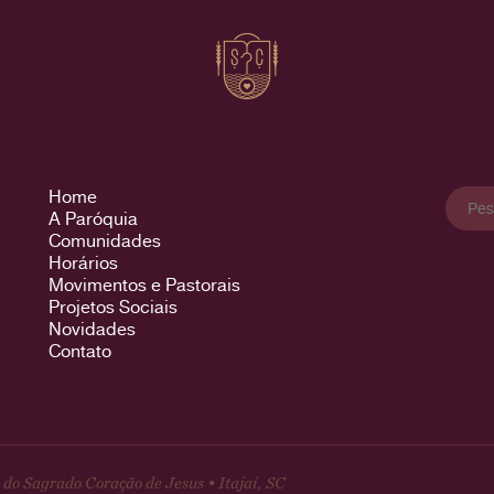
Pesqu
Home
por:
A Paróquia
Comunidades
Horários
Movimentos e Pastorais
Projetos Sociais
Novidades
Contato
do Sagrado Coração de Jesus • Itajaí, SC