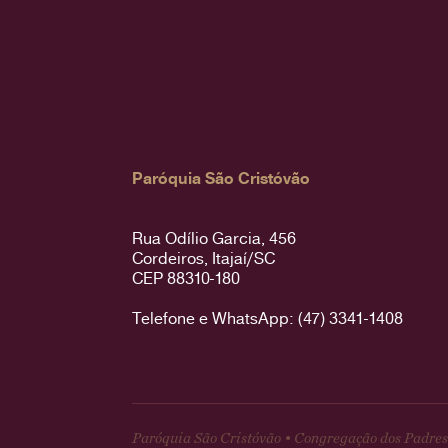
Paróquia São Cristóvão
Rua Odílio Garcia, 456
Cordeiros, Itajaí/SC
CEP 88310-180
Telefone e WhatsApp: (47) 3341-1408
Paróquia São Cristóvão • Congregação dos Padres 