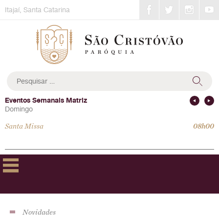
Skip
Itajaí, Santa Catarina
to
content
Pesquisar
por:
Eventos Semanais Matriz
Domingo
Santa Missa
08h00
Novidades