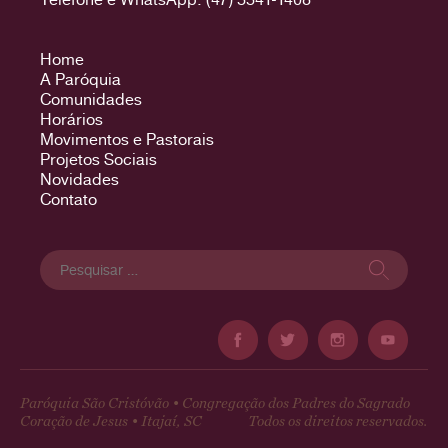
Home
A Paróquia
Comunidades
Horários
Movimentos e Pastorais
Projetos Sociais
Novidades
Contato
Pesquisar
por:
Paróquia São Cristóvão • Congregação dos Padres do Sagrado
Coração de Jesus • Itajaí, SC
Todos os direitos reservados.