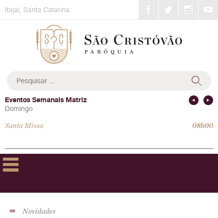
Skip
Itajaí, Santa Catarina
to
content
Pesquisar
por:
Eventos Semanais Matriz
Domingo
Domingo
Santa Missa
Santa Missa
08h00
10h00
Novidades