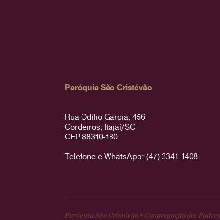
Paróquia São Cristóvão
Rua Odílio Garcia, 456
Cordeiros, Itajaí/SC
CEP 88310-180
Telefone e WhatsApp: (47) 3341-1408
Paróquia São Cristóvão • Congregação dos Padres 