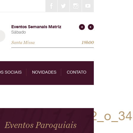
Eventos Semanais Matriz
Sábado
Santa Missa
19h00
S SOCIAIS
NOVIDADES
CONTATO
539707487880532_o_34
Eventos Paroquiais