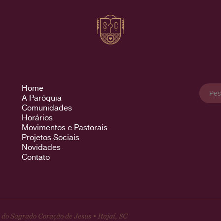
Pesqu
Home
por:
A Paróquia
Comunidades
Horários
Movimentos e Pastorais
Projetos Sociais
Novidades
Contato
do Sagrado Coração de Jesus • Itajaí, SC