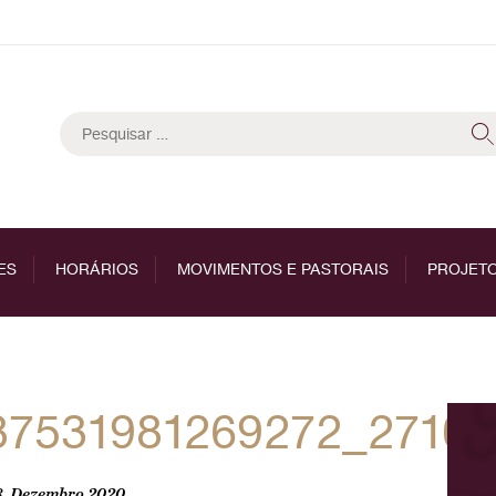
Pesquisar
por:
ES
HORÁRIOS
MOVIMENTOS E PASTORAIS
PROJETO
87531981269272_2710
8, Dezembro 2020