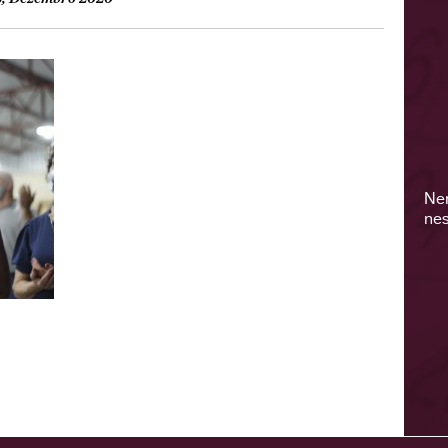
Ne
nes