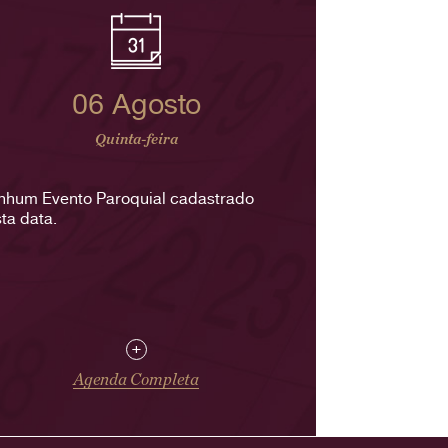
06 Agosto
Quinta-feira
nhum Evento Paroquial cadastrado
ta data.
+
Agenda Completa