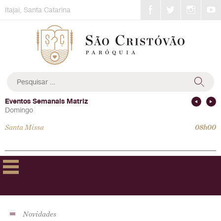
Skip
Itajaí, Santa Catarina
to
content
Pesquisar
por:
Eventos Semanais Matriz
Domingo
Domingo
Santa Missa
Santa Missa
08h00
10h00
Novidades