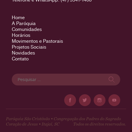
Home
A Paróquia
Comunidades
Horários
Movimentos e Pastorais
Projetos Sociais
Novidades
Contato
Pesquisar
por:
Paróquia São Cristóvão • Congregação dos Padres do Sagrado
Coração de Jesus • Itajaí, SC
Todos os direitos reservados.