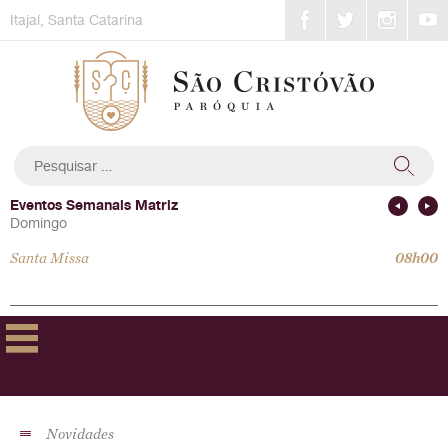
Skip
Itajaí, Santa Catarina
to
content
Pesquisar
por:
Eventos Semanais Matriz
Domingo
Santa Missa
08h00
Novidades