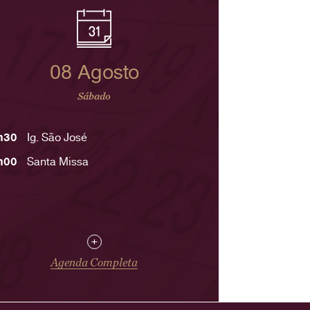
08 Agosto
Sábado
h30
Ig. São José
h00
Santa Missa
+
Agenda Completa