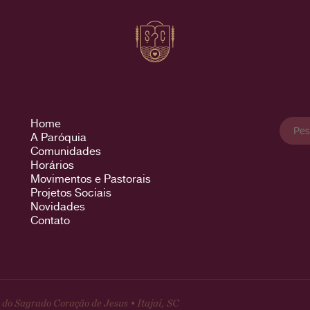
Pesqu
Home
por:
A Paróquia
Comunidades
Horários
Movimentos e Pastorais
Projetos Sociais
Novidades
Contato
do Sagrado Coração de Jesus • Itajaí, SC