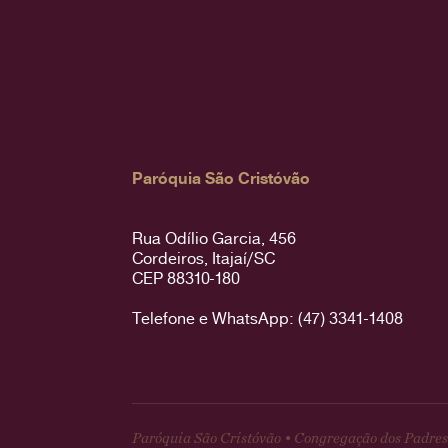
Paróquia São Cristóvão
Rua Odílio Garcia, 456
Cordeiros, Itajaí/SC
CEP 88310-180
Telefone e WhatsApp: (47) 3341-1408
Paróquia São Cristóvão • Congregação dos Padres 