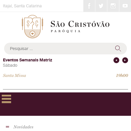
Skip
Itajaí, Santa Catarina
to
content
Pesquisar
por:
Eventos Semanais Matriz
Sábado
Santa Missa
19h00
Novidades