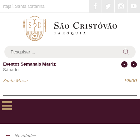
Skip
Itajaí, Santa Catarina
to
content
Pesquisar
por:
Eventos Semanais Matriz
Sábado
Santa Missa
19h00
Novidades