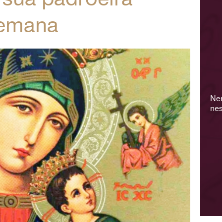
semana
Ne
nes