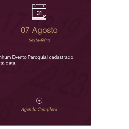
07 Agosto
Sexta-feira
nhum Evento Paroquial cadastrado
ta data.
+
Agenda Completa