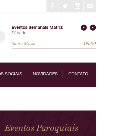
Eventos Semanais Matriz
Sábado
Domingo
Santa Missa
Santa Missa
08h00
19h00
S SOCIAIS
NOVIDADES
CONTATO
Eventos Paroquiais