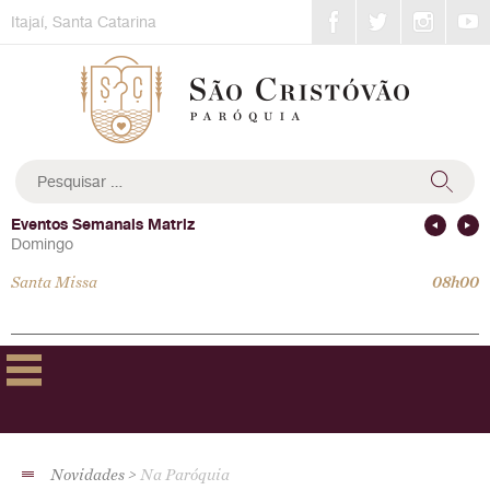
Skip
Itajaí, Santa Catarina
to
content
Pesquisar
por:
Eventos Semanais Matriz
Domingo
Santa Missa
08h00
Novidades
Na Paróquia