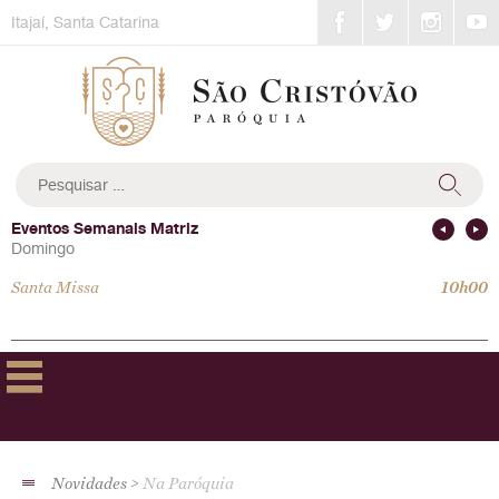
Skip
Itajaí, Santa Catarina
to
content
Pesquisar
por:
Eventos Semanais Matriz
Domingo
Santa Missa
10h00
Novidades
Na Paróquia