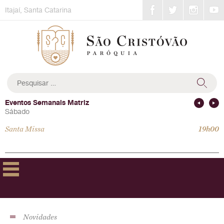
Skip
Itajaí, Santa Catarina
to
content
Pesquisar
por:
Eventos Semanais Matriz
Sábado
Santa Missa
19h00
Novidades