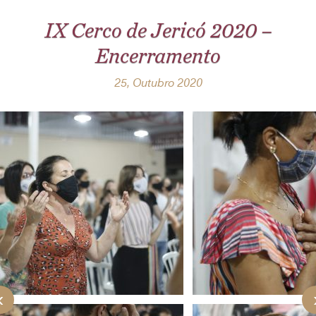
IX Cerco de Jericó 2020 –
Encerramento
25, Outubro 2020
‹