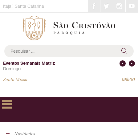
Skip
Itajaí, Santa Catarina
to
content
Pesquisar
por:
Eventos Semanais Matriz
Domingo
Santa Missa
08h00
Novidades