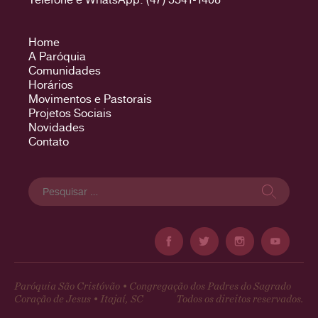
Home
A Paróquia
Comunidades
Horários
Movimentos e Pastorais
Projetos Sociais
Novidades
Contato
Pesquisar
por:
Paróquia São Cristóvão • Congregação dos Padres do Sagrado
Coração de Jesus • Itajaí, SC
Todos os direitos reservados.