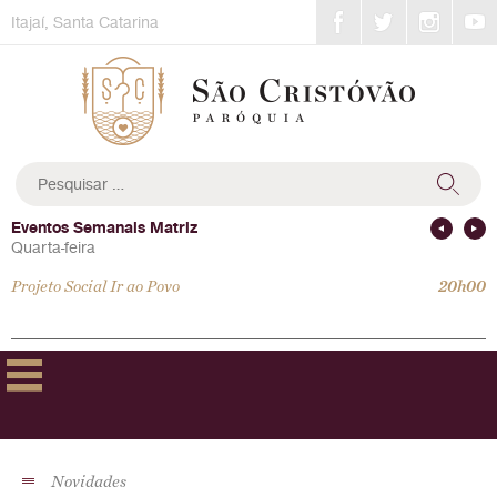
Skip
Itajaí, Santa Catarina
to
content
Pesquisar
por:
Eventos Semanais Matriz
Quarta-feira
Projeto Social Ir ao Povo
20h00
Novidades