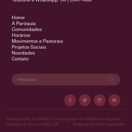
Home
A Paróquia
Comunidades
Horários
Movimentos e Pastorais
Projetos Sociais
Novidades
Contato
Pesquisar
por:
Paróquia São Cristóvão • Congregação dos Padres do Sagrado
Coração de Jesus • Itajaí, SC
Todos os direitos reservados.