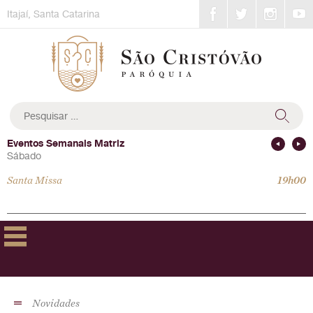
Skip
Itajaí, Santa Catarina
to
content
Pesquisar
por:
Eventos Semanais Matriz
Sábado
Santa Missa
19h00
Novidades