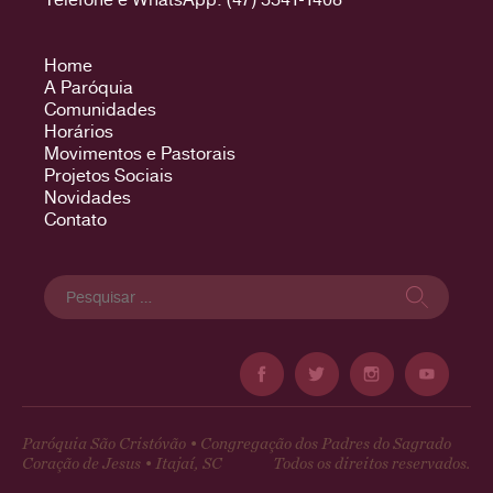
Home
A Paróquia
Comunidades
Horários
Movimentos e Pastorais
Projetos Sociais
Novidades
Contato
Pesquisar
por:
Paróquia São Cristóvão • Congregação dos Padres do Sagrado
Coração de Jesus • Itajaí, SC
Todos os direitos reservados.