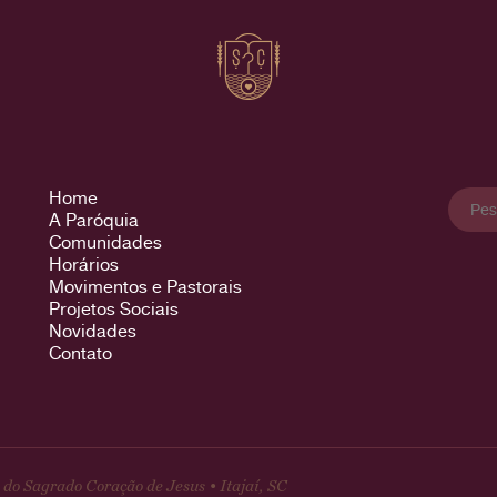
Pesqu
Home
por:
A Paróquia
Comunidades
Horários
Movimentos e Pastorais
Projetos Sociais
Novidades
Contato
do Sagrado Coração de Jesus • Itajaí, SC