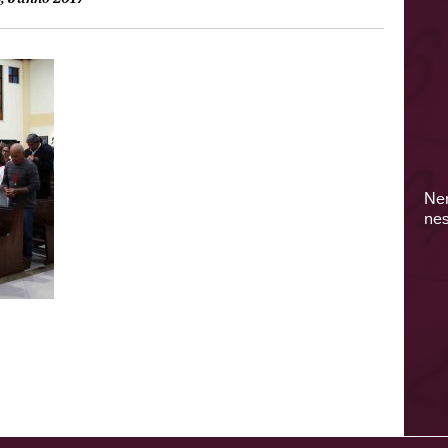
Ne
nes