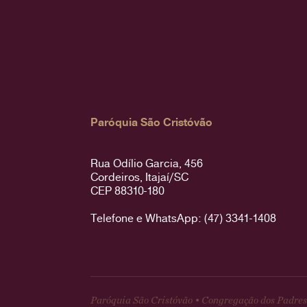
Paróquia São Cristóvão
Rua Odílio Garcia, 456
Cordeiros, Itajaí/SC
CEP 88310-180
Telefone e WhatsApp: (47) 3341-1408
Paróquia São Cristóvão • Congregação dos Padres 