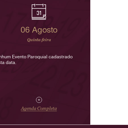
06 Agosto
Quinta-feira
nhum Evento Paroquial cadastrado
ta data.
+
Agenda Completa