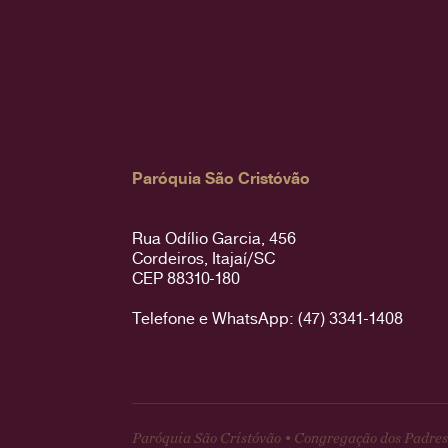
Paróquia São Cristóvão
Rua Odílio Garcia, 456
Cordeiros, Itajaí/SC
CEP 88310-180
Telefone e WhatsApp: (47) 3341-1408
Paróquia São Cristóvão • Congregação dos Padres 