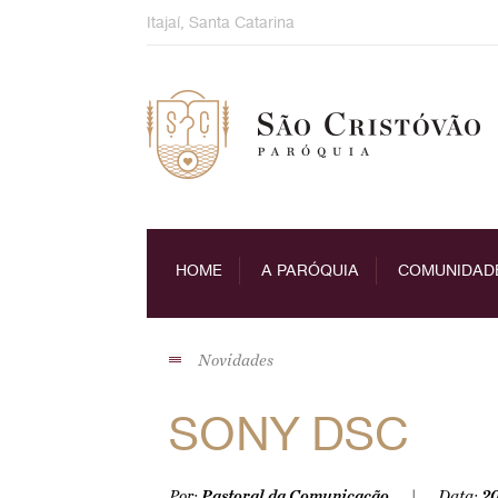
Skip
Itajaí, Santa Catarina
to
content
HOME
A PARÓQUIA
COMUNIDAD
Novidades
SONY DSC
Por:
Pastoral da Comunicação
Data:
20