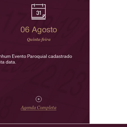
06 Agosto
Quinta-feira
nhum Evento Paroquial cadastrado
ta data.
+
Agenda Completa