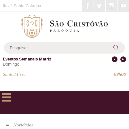
Skip
Itajaí, Santa Catarina
to
content
Pesquisar
por:
Eventos Semanais Matriz
Domingo
Santa Missa
08h00
Novidades