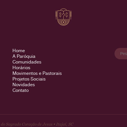
Pesqu
Home
por:
A Paróquia
Comunidades
Horários
Movimentos e Pastorais
Projetos Sociais
Novidades
Contato
do Sagrado Coração de Jesus • Itajaí, SC