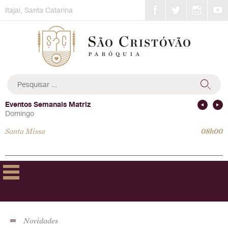
Skip
Itajaí, Santa Catarina
to
content
Pesquisar
por:
Eventos Semanais Matriz
Domingo
Santa Missa
08h00
Novidades