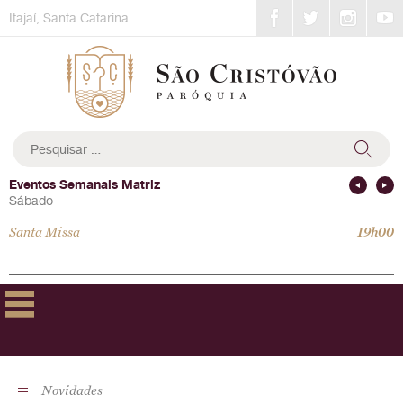
Skip
Itajaí, Santa Catarina
to
content
Pesquisar
por:
Eventos Semanais Matriz
Sábado
Santa Missa
19h00
Novidades