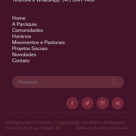
Home
A Paróquia
Comunidades
Horários
Movimentos e Pastorais
Projetos Sociais
Novidades
Contato
Pesquisar
por:
Paróquia São Cristóvão • Congregação dos Padres do Sagrado
Coração de Jesus • Itajaí, SC
Todos os direitos reservados.