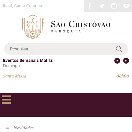
Skip
Itajaí, Santa Catarina
to
content
Pesquisar
por:
Eventos Semanais Matriz
Domingo
Santa Missa
08h00
Novidades