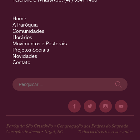
Home
A Paróquia
Comunidades
Horários
Movimentos e Pastorais
Projetos Sociais
Novidades
Contato
Pesquisar
por:
Paróquia São Cristóvão • Congregação dos Padres do Sagrado
Coração de Jesus • Itajaí, SC
Todos os direitos reservados.