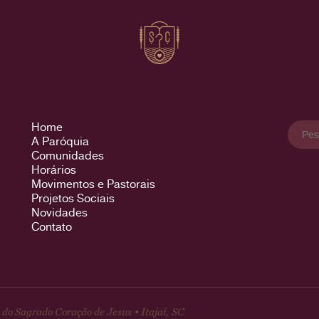
Pesqu
Home
por:
A Paróquia
Comunidades
Horários
Movimentos e Pastorais
Projetos Sociais
Novidades
Contato
do Sagrado Coração de Jesus • Itajaí, SC