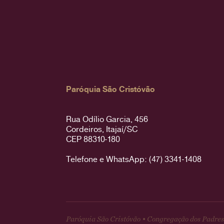
Paróquia São Cristóvão
Rua Odílio Garcia, 456
Cordeiros, Itajaí/SC
CEP 88310-180
Telefone e WhatsApp: (47) 3341-1408
Paróquia São Cristóvão • Congregação dos Padres 