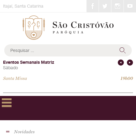
Skip
Itajaí, Santa Catarina
to
content
Pesquisar
por:
Eventos Semanais Matriz
Sábado
Santa Missa
19h00
Novidades