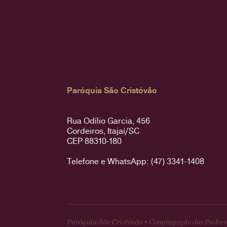
Paróquia São Cristóvão
Rua Odílio Garcia, 456
Cordeiros, Itajaí/SC
CEP 88310-180
Telefone e WhatsApp: (47) 3341-1408
Paróquia São Cristóvão • Congregação dos Padres 