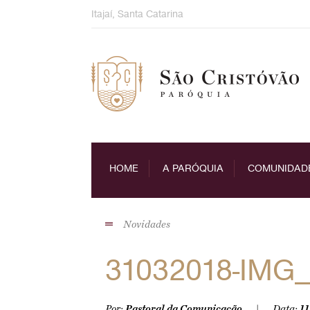
Skip
Itajaí, Santa Catarina
to
content
HOME
A PARÓQUIA
COMUNIDAD
Novidades
31032018-IMG
Por:
Pastoral da Comunicação
Data:
11