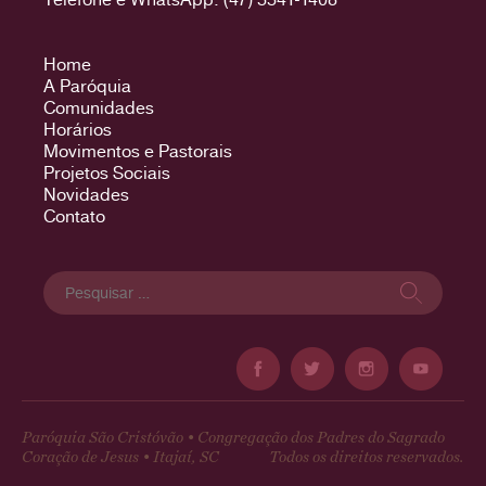
Home
A Paróquia
Comunidades
Horários
Movimentos e Pastorais
Projetos Sociais
Novidades
Contato
Pesquisar
por:
Paróquia São Cristóvão • Congregação dos Padres do Sagrado
Coração de Jesus • Itajaí, SC
Todos os direitos reservados.