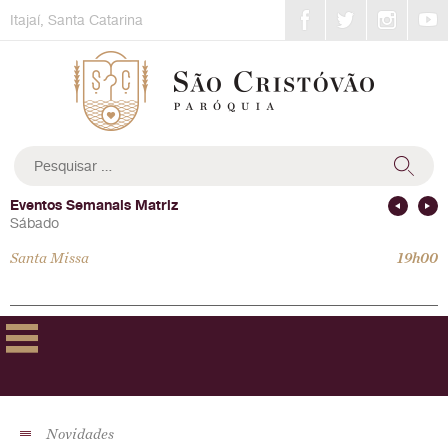
Skip
Itajaí, Santa Catarina
to
content
Pesquisar
por:
Eventos Semanais Matriz
Sábado
Santa Missa
19h00
Novidades