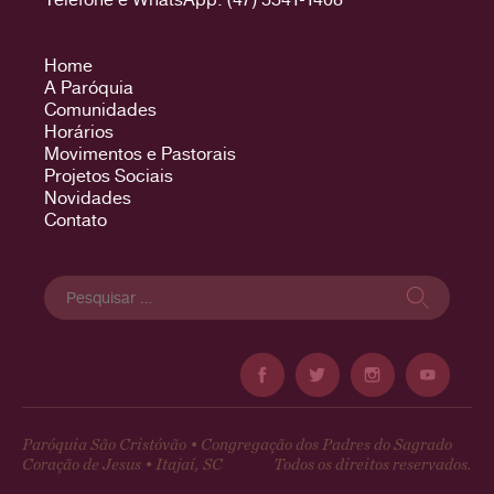
Home
A Paróquia
Comunidades
Horários
Movimentos e Pastorais
Projetos Sociais
Novidades
Contato
Pesquisar
por:
Paróquia São Cristóvão • Congregação dos Padres do Sagrado
Coração de Jesus • Itajaí, SC
Todos os direitos reservados.