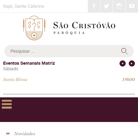
Skip
Itajaí, Santa Catarina
to
content
Pesquisar
por:
Eventos Semanais Matriz
Sábado
Santa Missa
19h00
Novidades