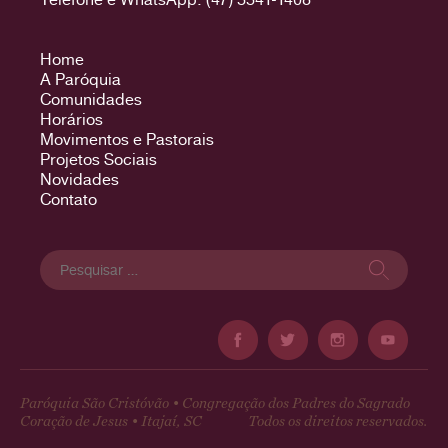
Home
A Paróquia
Comunidades
Horários
Movimentos e Pastorais
Projetos Sociais
Novidades
Contato
Pesquisar
por:
Paróquia São Cristóvão • Congregação dos Padres do Sagrado
Coração de Jesus • Itajaí, SC
Todos os direitos reservados.