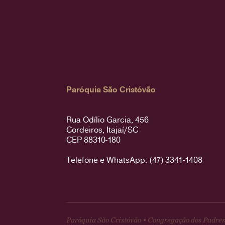
Paróquia São Cristóvão
Rua Odílio Garcia, 456
Cordeiros, Itajaí/SC
CEP 88310-180
Telefone e WhatsApp: (47) 3341-1408
Paróquia São Cristóvão • Congregação dos Padres 