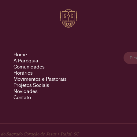
Pesqu
Home
por:
A Paróquia
Comunidades
Horários
Movimentos e Pastorais
Projetos Sociais
Novidades
Contato
do Sagrado Coração de Jesus • Itajaí, SC