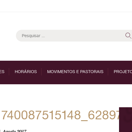
Pesquisar
por:
ES
HORÁRIOS
MOVIMENTOS E PASTORAIS
PROJETO
1740087515148_628970
, Agosto 2017