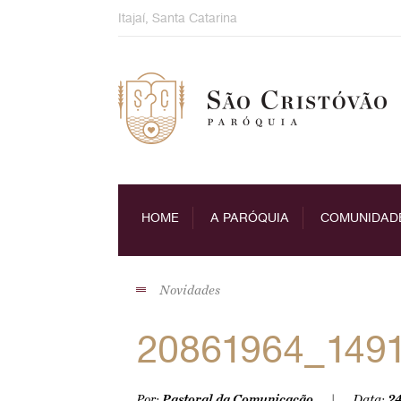
Skip
Itajaí, Santa Catarina
to
content
HOME
A PARÓQUIA
COMUNIDAD
Novidades
20861964_149
Por:
Pastoral da Comunicação
Data:
24