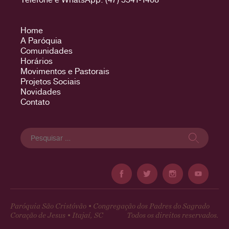
Home
A Paróquia
Comunidades
Horários
Movimentos e Pastorais
Projetos Sociais
Novidades
Contato
Pesquisar
por:
Paróquia São Cristóvão • Congregação dos Padres do Sagrado
Coração de Jesus • Itajaí, SC
Todos os direitos reservados.