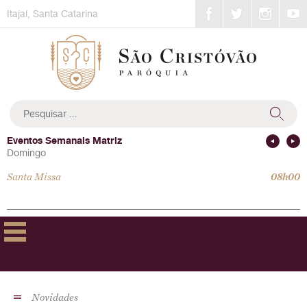
Skip
Itajaí, Santa Catarina
to
content
Pesquisar
por:
Eventos Semanais Matriz
Domingo
Santa Missa
08h00
Novidades