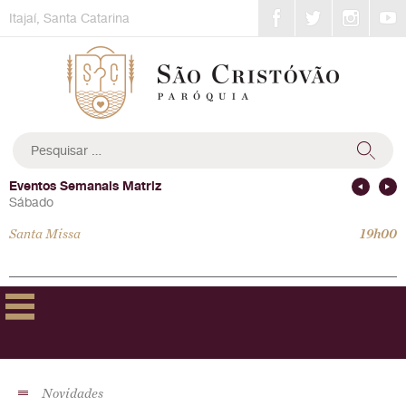
Skip
Itajaí, Santa Catarina
to
content
Pesquisar
por:
Eventos Semanais Matriz
Sábado
Santa Missa
19h00
Novidades