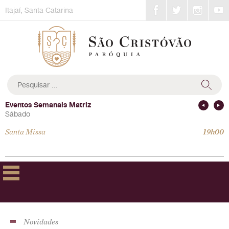
Skip
Itajaí, Santa Catarina
to
content
Pesquisar
por:
Eventos Semanais Matriz
Sábado
Santa Missa
19h00
Novidades