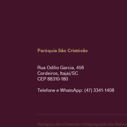
Paróquia São Cristóvão
Rua Odílio Garcia, 456
Cordeiros, Itajaí/SC
CEP 88310-180
Telefone e WhatsApp: (47) 3341-1408
Paróquia São Cristóvão • Congregação dos Padres 