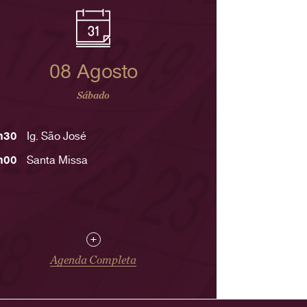
08 Agosto
Sábado
h30
Ig. São José
h00
Santa Missa
+
Agenda Completa