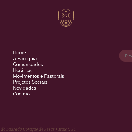
Pesqu
Home
por:
A Paróquia
Comunidades
Horários
Movimentos e Pastorais
Projetos Sociais
Novidades
Contato
do Sagrado Coração de Jesus • Itajaí, SC