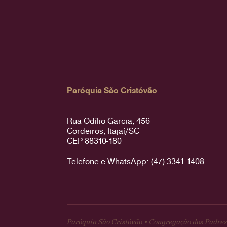
Paróquia São Cristóvão
Rua Odílio Garcia, 456
Cordeiros, Itajaí/SC
CEP 88310-180
Telefone e WhatsApp: (47) 3341-1408
Paróquia São Cristóvão • Congregação dos Padres 