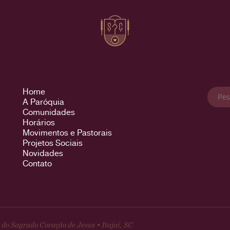
Pesqu
Home
por:
A Paróquia
Comunidades
Horários
Movimentos e Pastorais
Projetos Sociais
Novidades
Contato
do Sagrado Coração de Jesus • Itajaí, SC