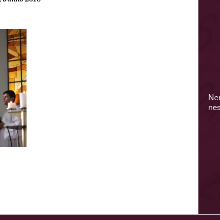
Ne
nes