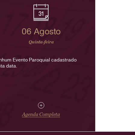
06 Agosto
Quinta-feira
nhum Evento Paroquial cadastrado
ta data.
+
Agenda Completa