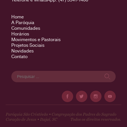
Home
A Paróquia
Comunidades
Horários
Movimentos e Pastorais
Projetos Sociais
Novidades
Contato
Pesquisar
por:
Paróquia São Cristóvão • Congregação dos Padres do Sagrado
Coração de Jesus • Itajaí, SC
Todos os direitos reservados.