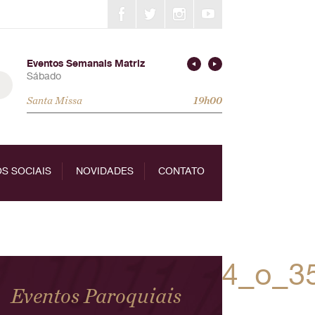
Eventos Semanais Matriz
Sábado
Santa Missa
19h00
S SOCIAIS
NOVIDADES
CONTATO
814339736123664_o_3
Eventos Paroquiais