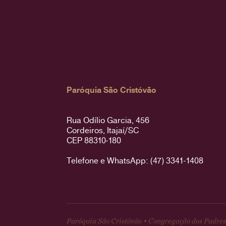
Paróquia São Cristóvão
Rua Odílio Garcia, 456
Cordeiros, Itajaí/SC
CEP 88310-180
Telefone e WhatsApp: (47) 3341-1408
Paróquia São Cristóvão • Congregação dos Padres 