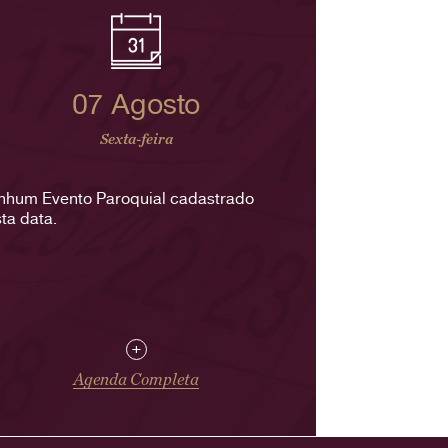
07 Agosto
Sexta-feira
nhum Evento Paroquial cadastrado
ta data.
+
Agenda Completa