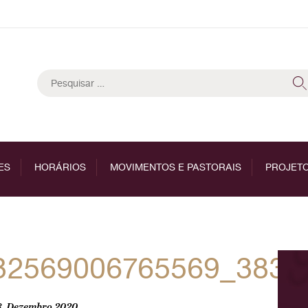
Pesquisar
por:
ES
HORÁRIOS
MOVIMENTOS E PASTORAIS
PROJETO
32569006765569_3838
8, Dezembro 2020