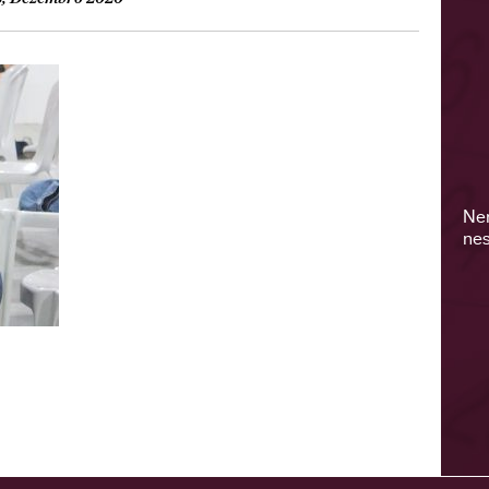
Ne
nes