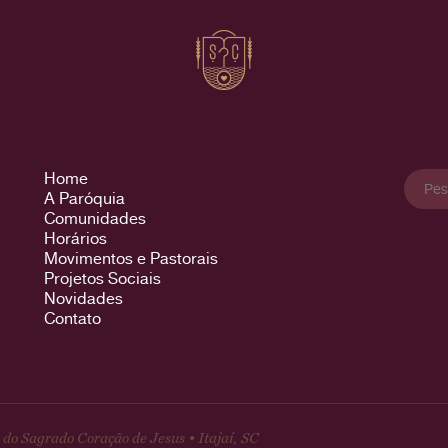
Pesqu
Home
por:
A Paróquia
Comunidades
Horários
Movimentos e Pastorais
Projetos Sociais
Novidades
Contato
do Sagrado Coração de Jesus • Itajaí, SC