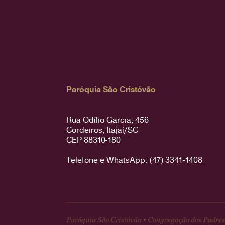
Paróquia São Cristóvão
Rua Odílio Garcia, 456
Cordeiros, Itajaí/SC
CEP 88310-180
Telefone e WhatsApp: (47) 3341-1408
Paróquia São Cristóvão • Congregação dos Padres 