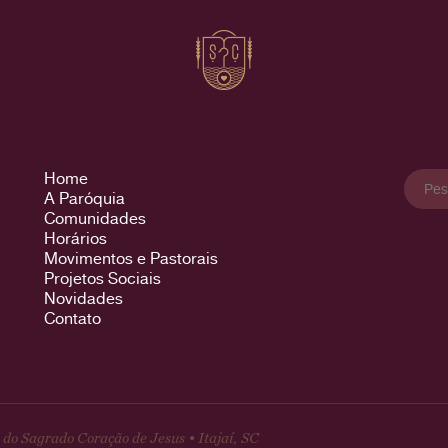
Pesqu
Home
por:
A Paróquia
Comunidades
Horários
Movimentos e Pastorais
Projetos Sociais
Novidades
Contato
do Sagrado Coração de Jesus • Itajaí, SC