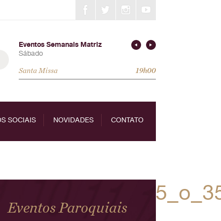
Eventos Semanais Matriz
Sábado
Santa Missa
19h00
S SOCIAIS
NOVIDADES
CONTATO
680153736494015_o_3
Eventos Paroquiais