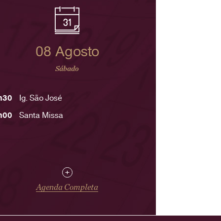
08 Agosto
Sábado
h30
Ig. São José
h00
Santa Missa
+
Agenda Completa