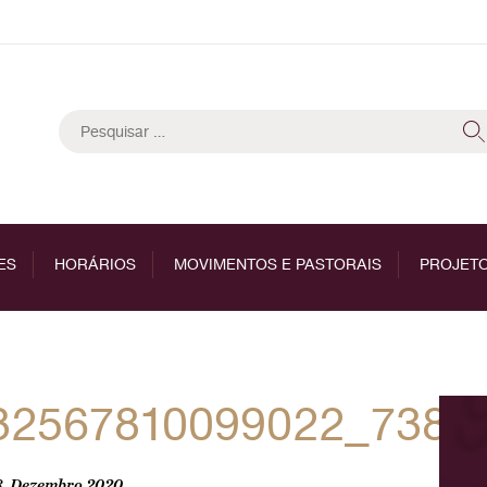
Pesquisar
por:
ES
HORÁRIOS
MOVIMENTOS E PASTORAIS
PROJETO
32567810099022_7382
8, Dezembro 2020