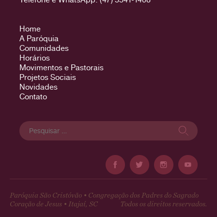
Home
A Paróquia
Comunidades
Horários
Movimentos e Pastorais
Projetos Sociais
Novidades
Contato
Pesquisar
por:
Paróquia São Cristóvão • Congregação dos Padres do Sagrado
Coração de Jesus • Itajaí, SC
Todos os direitos reservados.