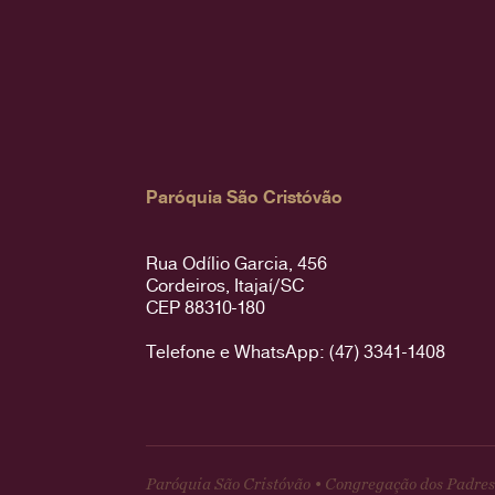
Paróquia São Cristóvão
Rua Odílio Garcia, 456
Cordeiros, Itajaí/SC
CEP 88310-180
Telefone e WhatsApp: (47) 3341-1408
Paróquia São Cristóvão • Congregação dos Padres 