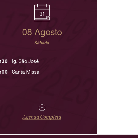
08 Agosto
Sábado
h30
Ig. São José
h00
Santa Missa
+
Agenda Completa