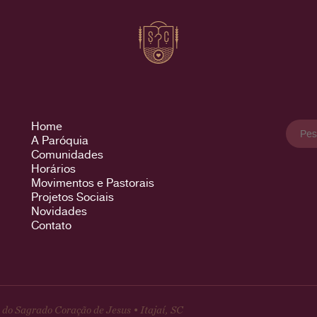
Pesqu
Home
por:
A Paróquia
Comunidades
Horários
Movimentos e Pastorais
Projetos Sociais
Novidades
Contato
do Sagrado Coração de Jesus • Itajaí, SC